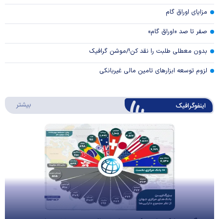
مزایای اوراق گام
صفر تا صد «اوراق گام»
بدون معطلی طلبت را نقد کن!/موشن گرافیک
لزوم توسعه ابزارهای تامین مالی غیربانکی
درباره 
بیشتر
اینفوگرافیک