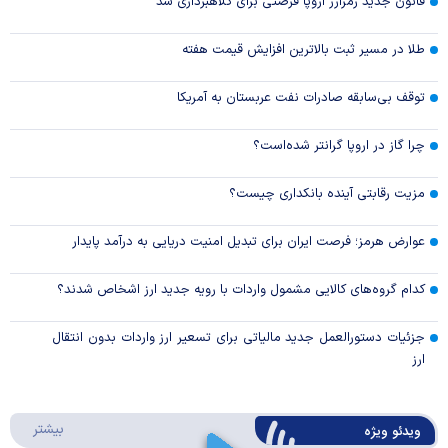
قانون جدید رمزارز اروپا فرصتی برای کلاهبرداری شد
طلا در مسیر ثبت بالاترین افزایش قیمت هفته
توقف بی‌سابقه صادرات نفت عربستان به آمریکا
چرا گاز در اروپا گرانتر شده‌است؟
مزیت رقابتی آینده بانکداری چیست؟
عوارض هرمز؛ فرصت ایران برای تبدیل امنیت دریایی به درآمد پایدار
کدام گروه‌های کالایی مشمول واردات با رویه جدید ارز اشخاص شدند؟
جزئیات دستورالعمل جدید مالیاتی برای تسعیر ارز واردات بدون انتقال
ارز
درباره 
بیشتر
ویدئو ویژه