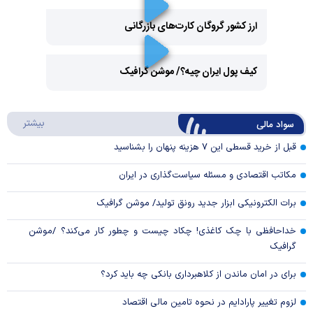
ارز کشور گروگان کارت‌های بازرگانی
Play
کیف پول ایران چیه؟/ موشن گرافیک
Video
Play
درباره
بیشتر
سواد مالی
Video
قبل از خرید قسطی این ۷ هزینه پنهان را بشناسید
مکاتب اقتصادی و مسئله سیاست‌گذاری در ایران
برات الکترونیکی ابزار جدید رونق تولید/ موشن گرافیک
خداحافظی با چک کاغذی! چکاد چیست و چطور کار می‌کند؟ /موشن
گرافیک
برای در امان ماندن از کلاهبرداری بانکی چه باید کرد؟
لزوم تغییر پارادایم در نحوه تامین مالی اقتصاد