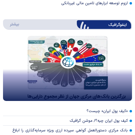
لزوم توسعه ابزارهای تامین مالی غیربانکی
درباره 
بیشتر
اینفوگرافیک
بزرگترین بانک‌های مرکزی جهان از نظر مجموع دارایی‌ها
«کیف پول ایران» چیست؟
کیف پول ایران چیه؟/ موشن گرافیک
بانک مرکزی دستورالعمل گواهی سپرده ارزی ویژه سرمایه‌گذاری را ابلاغ