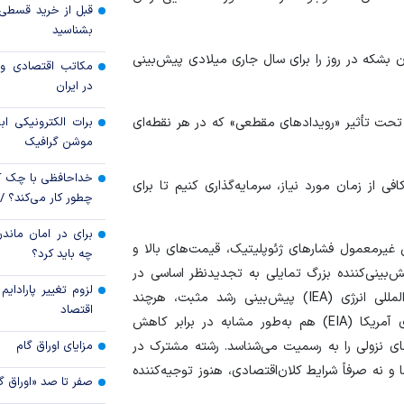
دستگاه‌های اجرایی 
بشناسید
خزانه
ا همچنان رشد قوی تقاضا به میزان ۱.۲ میلیون بشکه در روز را برای سال جاری میلادی پیش‌بینی
مکاتب اقتصادی و 
در ایران
بانک ملی ایران
برات الکترونیکی اب
حت تأثیر «رویداد‌های مقطعی» که در هر نقطه‌ای
موشن گرافیک
خداحافظی با چک ک
فی از زمان مورد نیاز، سرمایه‌گذاری کنیم تا برای
چطور کار می‌کند؟ 
برای در امان ماندن
 غیرمعمول فشار‌های ژئوپلیتیک، قیمت‌های بالا و
چه باید کرد؟
‌بینی‌کننده بزرگ تمایلی به تجدیدنظر اساسی در
لزوم تغییر پارادای
برآورد‌های تقاضا به سمت پایین نداشته‌اند. آژانس بین‌المللی انرژی (IEA) پیش‌بینی رشد مثبت، هرچند
اقتصاد
محتاطانه‌تری، برای سال ۲۰۲۵ دارد و اداره اطلاعات انرژی آمریکا (EIA) هم به‌طور مشابه در برابر کاهش
مزایای اوراق گام
 نزولی را به رسمیت می‌شناسد. رشته مشترک در
 نه صرفاً شرایط کلان‌اقتصادی، هنوز توجیه‌کننده
صفر تا صد «اوراق گ