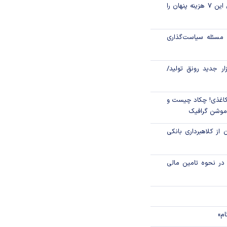
قبل از خرید قسطی این ۷ هزینه پنهان را
خارج از حساب واحد
مسئله سیاست‌گذاری
پرداخت روزانه ۲۱۴ وام ازدواج توسط
زار جدید رونق تولید/
اغذی! چکاد چیست و
/موشن گرافیک
 از کلاهبرداری بانکی
م در نحوه تامین مالی
ام»