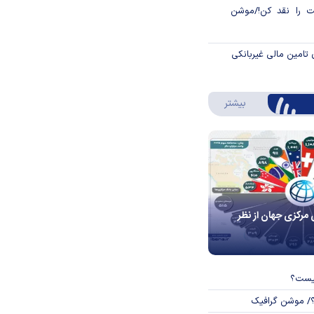
 را نقد کن!/موشن
 تامین مالی غیربانکی
درباره اینفوگرافیک
بیشتر
 مرکزی جهان از نظر
چیست؟
؟/ موشن گرافیک