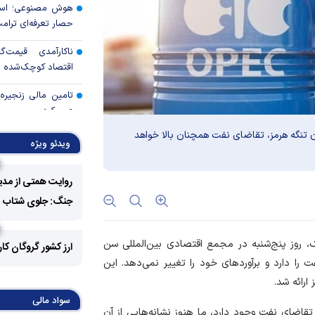
هوش مصنوعی؛ اسب 
حصار تعرفه‌ای ترام
ناکارآمدی قیمت‌
اقتصاد کوچک‌شده ای
عبور کرد
ن تنگه هرمز، تقاضای نفت همچنان بالا خواهد
سهم جهش یافته اور
ویدئو ویژه
تامین منابع دولت
روایت همتی از مدی
چگونه از کارت‌های 
کنیم تا حساب‌های اص
جنگ: جلوی شتاب فزا
تاکید مدیرعامل ب
خبرنگاران در اعتماد
ک، روز پنج‌شنبه در مجمع اقتصادی بین‌المللی سن
ارز کشور گروگان کا
را دارد و برآورد‌های خود را تغییر نمی‌دهد. این
پایان تعارف با نقدی
ارائه شد.
آرایش جنگی بگیرد
سواد مالی
تقاضای نفت وجود دارد، ما هنوز نشانه‌هایی از آن
فعالی