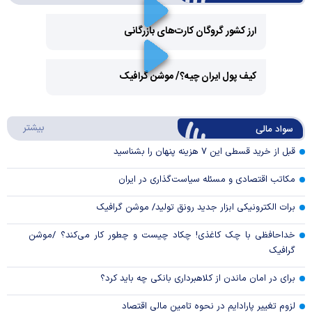
ارز کشور گروگان کارت‌های بازرگانی
Play
کیف پول ایران چیه؟/ موشن گرافیک
Video
Play
درباره
بیشتر
سواد مالی
Video
قبل از خرید قسطی این ۷ هزینه پنهان را بشناسید
مکاتب اقتصادی و مسئله سیاست‌گذاری در ایران
برات الکترونیکی ابزار جدید رونق تولید/ موشن گرافیک
خداحافظی با چک کاغذی! چکاد چیست و چطور کار می‌کند؟ /موشن
گرافیک
برای در امان ماندن از کلاهبرداری بانکی چه باید کرد؟
لزوم تغییر پارادایم در نحوه تامین مالی اقتصاد