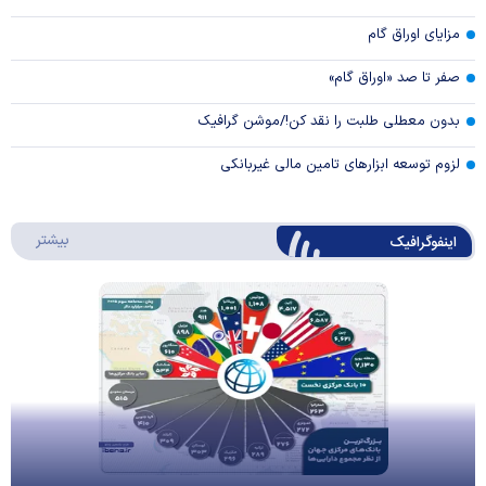
مزایای اوراق گام
صفر تا صد «اوراق گام»
بدون معطلی طلبت را نقد کن!/موشن گرافیک
لزوم توسعه ابزارهای تامین مالی غیربانکی
درباره 
بیشتر
اینفوگرافیک