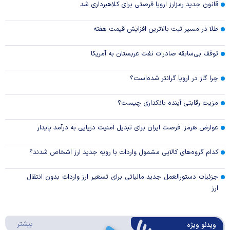
قانون جدید رمزارز اروپا فرصتی برای کلاهبرداری شد
طلا در مسیر ثبت بالاترین افزایش قیمت هفته
توقف بی‌سابقه صادرات نفت عربستان به آمریکا
چرا گاز در اروپا گرانتر شده‌است؟
مزیت رقابتی آینده بانکداری چیست؟
عوارض هرمز؛ فرصت ایران برای تبدیل امنیت دریایی به درآمد پایدار
کدام گروه‌های کالایی مشمول واردات با رویه جدید ارز اشخاص شدند؟
جزئیات دستورالعمل جدید مالیاتی برای تسعیر ارز واردات بدون انتقال
ارز
درباره 
بیشتر
ویدئو ویژه