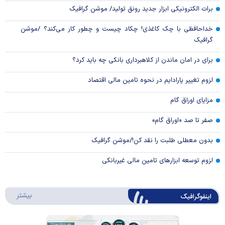
برات الکترونیکی ابزار جدید رونق تولید/ موشن گرافیک
خداحافظی با چک کاغذی! چکاد چیست و چطور کار می‌کند؟ /موشن
گرافیک
برای در امان ماندن از کلاهبرداری بانکی چه باید کرد؟
لزوم تغییر پارادایم در نحوه تامین مالی اقتصاد
مزایای اوراق گام
صفر تا صد «اوراق گام»
بدون معطلی طلبت را نقد کن!/موشن گرافیک
لزوم توسعه ابزارهای تامین مالی غیربانکی
درباره 
بیشتر
اینفوگرافیک