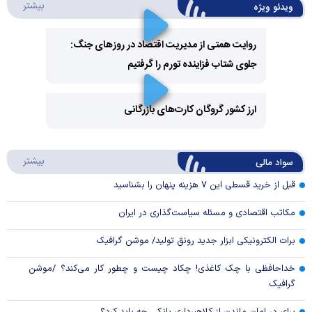
درباره 
بیشتر
ویدئو ویژه
روایت همتی از مدیریت اقتصاد در روزهای جنگ:
جلوی شتاب فزاینده تورم را گرفتیم
Play
Video
ارز کشور گروگان کارت‌های بازرگانی
Play
درباره
بیشتر
سواد مالی
Video
قبل از خرید قسطی این ۷ هزینه پنهان را بشناسید
مکاتب اقتصادی و مسئله سیاست‌گذاری در ایران
برات الکترونیکی ابزار جدید رونق تولید/ موشن گرافیک
خداحافظی با چک کاغذی! چکاد چیست و چطور کار می‌کند؟ /موشن
گرافیک