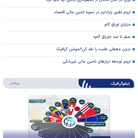
برای در امان ماندن از کلاهبرداری بانکی چه باید کرد؟
لزوم تغییر پارادایم در نحوه تامین مالی اقتصاد
مزایای اوراق گام
صفر تا صد «اوراق گام»
بدون معطلی طلبت را نقد کن!/موشن گرافیک
لزوم توسعه ابزارهای تامین مالی غیربانکی
درباره 
بیشتر
اینفوگرافیک