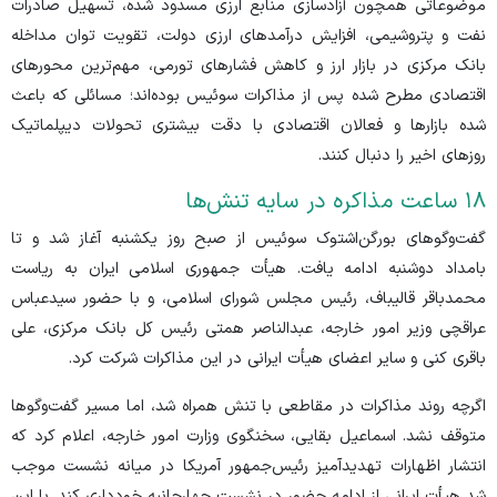
موضوعاتی همچون آزادسازی منابع ارزی مسدود شده، تسهیل صادرات
نفت و پتروشیمی، افزایش درآمد‌های ارزی دولت، تقویت توان مداخله
بانک مرکزی در بازار ارز و کاهش فشار‌های تورمی، مهم‌ترین محور‌های
اقتصادی مطرح شده پس از مذاکرات سوئیس بوده‌اند؛ مسائلی که باعث
شده بازار‌ها و فعالان اقتصادی با دقت بیشتری تحولات دیپلماتیک
روز‌های اخیر را دنبال کنند.
۱۸ ساعت مذاکره در سایه تنش‌ها
گفت‌و‌گو‌های بورگن‌اشتوک سوئیس از صبح روز یکشنبه آغاز شد و تا
بامداد دوشنبه ادامه یافت. هیأت جمهوری اسلامی ایران به ریاست
محمدباقر قالیباف، رئیس مجلس شورای اسلامی، و با حضور سیدعباس
عراقچی وزیر امور خارجه، عبدالناصر همتی رئیس کل بانک مرکزی، علی
باقری کنی و سایر اعضای هیأت ایرانی در این مذاکرات شرکت کرد.
اگرچه روند مذاکرات در مقاطعی با تنش همراه شد، اما مسیر گفت‌و‌گو‌ها
متوقف نشد. اسماعیل بقایی، سخنگوی وزارت امور خارجه، اعلام کرد که
انتشار اظهارات تهدیدآمیز رئیس‌جمهور آمریکا در میانه نشست موجب
شد هیأت ایرانی از ادامه حضور در نشست چهارجانبه خودداری کند. با این