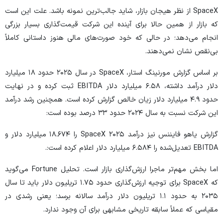
SpaceX از نظر هیجان بازار، شاید جالب‌ترین نمونه باشد. علت این است
که بازار از همین حالا برای آینده این شرکت قیمت‌گذاری بسیار بزرگی
انجام می‌دهد؛ در حالی که خود صورت‌های مالی هنوز داستانی کاملاً
بی‌نقص نشان نمی‌دهند.
بر اساس گزارش
مورنینگ استار
، SpaceX در سال ۲۰۲۵ حدود ۱۸ میلیارد
دلار درآمد داشته، ۶.۵۸ میلیارد دلار EBITDA ثبت کرده و در نهایت
حدود ۴.۹ میلیارد دلار زیان خالص گزارش کرده است. همچنین رشد درآمد
این شرکت نسبت به سال ۲۰۲۴ حدود ۳۳ درصد بوده است:
گزارش
یاهو فایننس
نیز درآمد ۲۰۲۵ SpaceX را ۱۸.۶۷۴ میلیارد دلار و
EBITDA تعدیل‌شده را ۶.۵۸۴ میلیارد دلار اعلام کرده است:.
اما بخش مهم‌تر ماجرا ارزش‌گذاری بازار است. تحلیل
Fortune
می‌گوید
که SpaceX برای توجیه ارزش‌گذاری حدود ۱.۷۵ تریلیون دلار باید تا سال
۲۰۳۵ به حدود ۱.۱ تریلیون دلار درآمد سالانه برسد؛ یعنی رشدی در
مقیاسی که عملاً سابقه تاریخی مشابهی برای آن وجود ندارد.