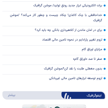
برات الکترونیکی ابزار جدید رونق تولید/ موشن گرافیک
خداحافظی با چک کاغذی! چکاد چیست و چطور کار می‌کند؟ /موشن
گرافیک
برای در امان ماندن از کلاهبرداری بانکی چه باید کرد؟
لزوم تغییر پارادایم در نحوه تامین مالی اقتصاد
مزایای اوراق گام
صفر تا صد «اوراق گام»
بدون معطلی طلبت را نقد کن!/موشن گرافیک
لزوم توسعه ابزارهای تامین مالی غیربانکی
درباره 
بیشتر
اینفوگرافیک