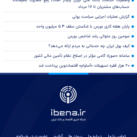
وضعیت خدمات بانک ملی ایران پایدار است/ رفع مغایرت باقیمانده
حساب‌های مشتریان تا ۱۷ مرداد
گزارش عملیات اجرایی سیاست پولی
پایان هفته کاری بورس با شکستن سقف ۵.۴ میلیون واحد
سومین روز متوالی رشد شاخص بورس
کیف پول ایران چه خدماتی به مردم ارائه می‌دهد؟
سامانه «صورا» گامی مؤثر در اصلاح نظام تأمین مالی کشور
۲۰ هزار فقره تسهیلات «آساوام» اقتصادنوین پرداخت شد
تماس با ما
درباره ما
پیوند ها
آرشیو
عضویت در خبرنامه