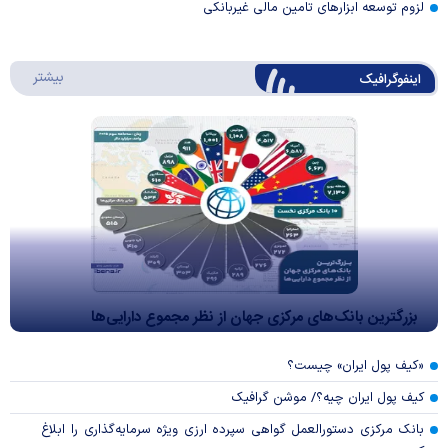
لزوم توسعه ابزارهای تامین مالی غیربانکی
درباره 
بیشتر
اینفوگرافیک
بزرگترین بانک‌های مرکزی جهان از نظر مجموع دارایی‌ها
«کیف پول ایران» چیست؟
کیف پول ایران چیه؟/ موشن گرافیک
بانک مرکزی دستورالعمل گواهی سپرده ارزی ویژه سرمایه‌گذاری را ابلاغ