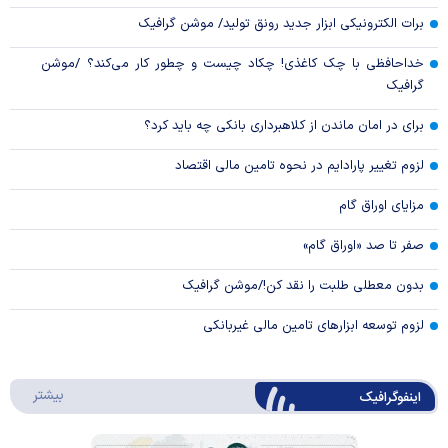
برات الکترونیکی ابزار جدید رونق تولید/ موشن گرافیک
خداحافظی با چک کاغذی! چکاد چیست و چطور کار می‌کند؟ /موشن
گرافیک
برای در امان ماندن از کلاهبرداری بانکی چه باید کرد؟
لزوم تغییر پارادایم در نحوه تامین مالی اقتصاد
مزایای اوراق گام
صفر تا صد «اوراق گام»
بدون معطلی طلبت را نقد کن!/موشن گرافیک
لزوم توسعه ابزارهای تامین مالی غیربانکی
درباره 
بیشتر
اینفوگرافیک