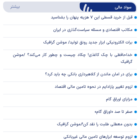
درباره
بیشتر
سواد مالی
Video
قبل از خرید قسطی این ۷ هزینه پنهان را بشناسید
مکاتب اقتصادی و مسئله سیاست‌گذاری در ایران
برات الکترونیکی ابزار جدید رونق تولید/ موشن گرافیک
خداحافظی با چک کاغذی! چکاد چیست و چطور کار می‌کند؟ /موشن
گرافیک
برای در امان ماندن از کلاهبرداری بانکی چه باید کرد؟
لزوم تغییر پارادایم در نحوه تامین مالی اقتصاد
مزایای اوراق گام
صفر تا صد «اوراق گام»
بدون معطلی طلبت را نقد کن!/موشن گرافیک
لزوم توسعه ابزارهای تامین مالی غیربانکی