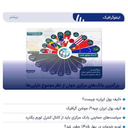
درباره 
بیشتر
اینفوگرافیک
بزرگترین بانک‌های مرکزی جهان از نظر مجموع دارایی‌ها
«کیف پول ایران» چیست؟
کیف پول ایران چیه؟/ موشن گرافیک
سیاست‌های حمایتی بانک مرکزی باید از کانال کنترل تورم بگذرد
تورم خدمات در بهار ۱۴۰۵ چقدر شد؟