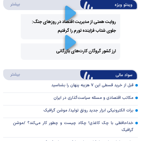
درباره 
بیشتر
ویدئو ویژه
روایت همتی از مدیریت اقتصاد در روزهای جنگ:
جلوی شتاب فزاینده تورم را گرفتیم
Play
Video
ارز کشور گروگان کارت‌های بازرگانی
Play
درباره
بیشتر
سواد مالی
Video
قبل از خرید قسطی این ۷ هزینه پنهان را بشناسید
مکاتب اقتصادی و مسئله سیاست‌گذاری در ایران
برات الکترونیکی ابزار جدید رونق تولید/ موشن گرافیک
خداحافظی با چک کاغذی! چکاد چیست و چطور کار می‌کند؟ /موشن
گرافیک