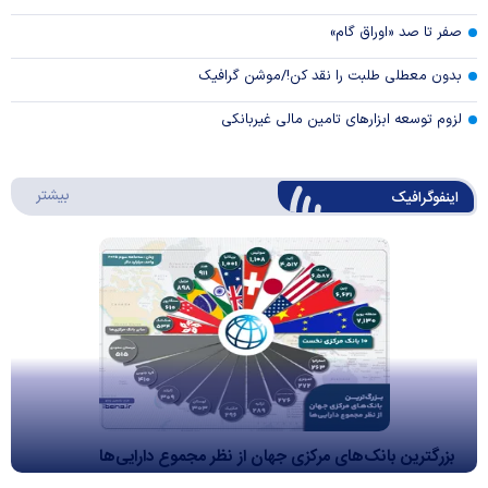
صفر تا صد «اوراق گام»
بدون معطلی طلبت را نقد کن!/موشن گرافیک
لزوم توسعه ابزارهای تامین مالی غیربانکی
درباره 
بیشتر
اینفوگرافیک
بزرگترین بانک‌های مرکزی جهان از نظر مجموع دارایی‌ها