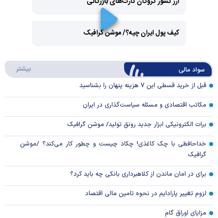
ارز کشور گروگان کارت‌های بازرگانی
Play
کیف پول ایران چیه؟/ موشن گرافیک
Video
Play
درباره
بیشتر
سواد مالی
Video
قبل از خرید قسطی این ۷ هزینه پنهان را بشناسید
مکاتب اقتصادی و مسئله سیاست‌گذاری در ایران
برات الکترونیکی ابزار جدید رونق تولید/ موشن گرافیک
خداحافظی با چک کاغذی! چکاد چیست و چطور کار می‌کند؟ /موشن
گرافیک
برای در امان ماندن از کلاهبرداری بانکی چه باید کرد؟
لزوم تغییر پارادایم در نحوه تامین مالی اقتصاد
مزایای اوراق گام