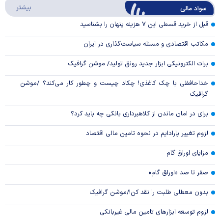
درباره
بیشتر
سواد مالی
Video
قبل از خرید قسطی این ۷ هزینه پنهان را بشناسید
مکاتب اقتصادی و مسئله سیاست‌گذاری در ایران
برات الکترونیکی ابزار جدید رونق تولید/ موشن گرافیک
خداحافظی با چک کاغذی! چکاد چیست و چطور کار می‌کند؟ /موشن
گرافیک
برای در امان ماندن از کلاهبرداری بانکی چه باید کرد؟
لزوم تغییر پارادایم در نحوه تامین مالی اقتصاد
مزایای اوراق گام
صفر تا صد «اوراق گام»
بدون معطلی طلبت را نقد کن!/موشن گرافیک
لزوم توسعه ابزارهای تامین مالی غیربانکی