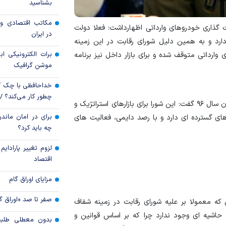
دوباره می‌تازد؟
بشناسید
بدون اصلاحات ساخ
مکاتب اقتصادی و 
ت گذاری خودروهای وارداتی اظهارداشت: فعلا دولت
ممکن نیست
در ایران
ارد و به همین دلیل شورای رقابت در این زمینه
برات الکترونیکی اب
ارداتی متوقف شده و برای بازار داخل نیز برنامه
موشن گرافیک
خداحافظی با چک ک
چطور کار می‌کند؟ 
رییس شورای رقابت درباره برنامه های مهم این نهاد تا پایان سال ۹۶ گفت: این شورا برای بازارهای استراتژیک و
برای در امان ماندن
ای گسترده ای دارد و با رصد دایمی، فعالیت های
چه باید کرد؟
لزوم تغییر پارادای
اقتصاد
مزایای اوراق گام
صفر تا صد «اوراق گ
 که معمولا بر علیه شورای رقابت در زمینه شفاف
حاشیه ای وجود ندارد چرا که بر اساس قوانین و
بدون معطلی طلبت