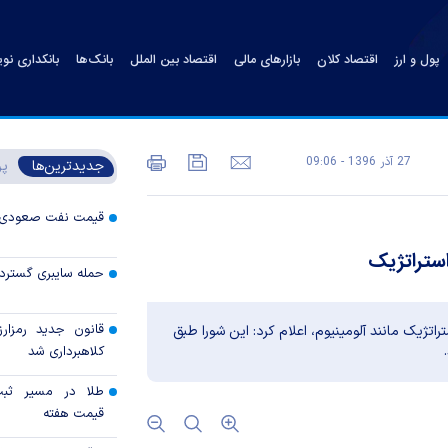
پول و ارز
اقتصاد کلان
بازارهای مالی
اقتصاد بین الملل
بانک‌ها
بانکداری نو
27 آذر 1396 - 09:06
جدیدترین‌ها
پر
قیمت نفت صعودی 
استراتژیک
حمله سایبری گسترده
قانون جدید رمزارز
تراتژیک مانند آلومینیوم، اعلام کرد: این شورا طبق
کلاهبرداری شد
طلا در مسیر ثبت 
قیمت هفته