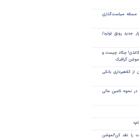
تاری، مهار تورم
مسئله سیاست‌گذاری
زار جدید رونق تولید/
اغذی! چکاد چیست و
/موشن گرافیک
 از کلاهبرداری بانکی
م در نحوه تامین مالی
ام»
 را نقد کن!/موشن