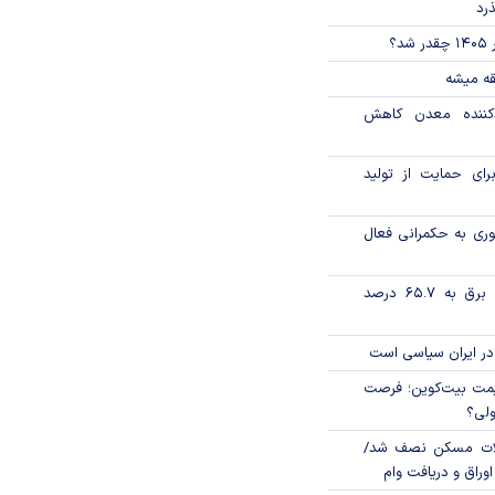
ذرد
؟
قه میشه
دکننده معدن کاهش
رای حمایت از تولید
وری به حکمرانی فعال
تورم فصلی بخش برق به ۶۵.۷ درصد
در ایران سیاسی است
ی قیمت بیت‌کوین؛ فرصت
ولی؟
لات مسکن نصف شد/
وراق و دریافت وام