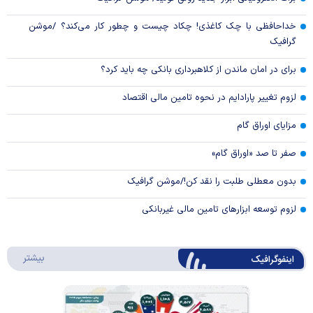
خداحافظی با چک کاغذی! چکاد چیست و چطور کار می‌کند؟ /موشن
گرافیک
برای در امان ماندن از کلاهبرداری بانکی چه باید کرد؟
لزوم تغییر پارادایم در نحوه تامین مالی اقتصاد
مزایای اوراق گام
صفر تا صد «اوراق گام»
بدون معطلی طلبت را نقد کن!/موشن گرافیک
لزوم توسعه ابزارهای تامین مالی غیربانکی
درباره 
بیشتر
اینفوگرافیک