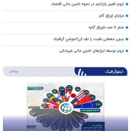
لزوم تغییر پارادایم در نحوه تامین مالی اقتصاد
مزایای اوراق گام
صفر تا صد «اوراق گام»
بدون معطلی طلبت را نقد کن!/موشن گرافیک
لزوم توسعه ابزارهای تامین مالی غیربانکی
درباره 
بیشتر
اینفوگرافیک