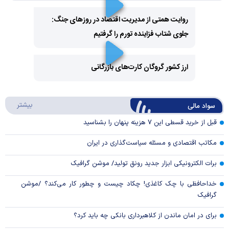
روایت همتی از مدیریت اقتصاد در روزهای جنگ:
جلوی شتاب فزاینده تورم را گرفتیم
Play
Video
ارز کشور گروگان کارت‌های بازرگانی
Play
درباره
بیشتر
سواد مالی
Video
قبل از خرید قسطی این ۷ هزینه پنهان را بشناسید
مکاتب اقتصادی و مسئله سیاست‌گذاری در ایران
برات الکترونیکی ابزار جدید رونق تولید/ موشن گرافیک
خداحافظی با چک کاغذی! چکاد چیست و چطور کار می‌کند؟ /موشن
گرافیک
برای در امان ماندن از کلاهبرداری بانکی چه باید کرد؟