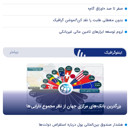
صفر تا صد «اوراق گام»
بدون معطلی طلبت را نقد کن!/موشن گرافیک
لزوم توسعه ابزارهای تامین مالی غیربانکی
درباره 
بیشتر
اینفوگرافیک
بزرگترین بانک‌های مرکزی جهان از نظر مجموع دارایی‌ها
هشدار صندوق بین‌المللی پول درباره استقراض دولت‌ها