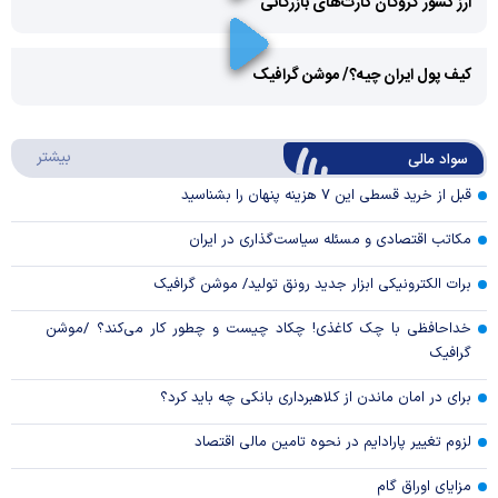
ارز کشور گروگان کارت‌های بازرگانی
Play
کیف پول ایران چیه؟/ موشن گرافیک
Video
Play
درباره
بیشتر
سواد مالی
Video
قبل از خرید قسطی این ۷ هزینه پنهان را بشناسید
مکاتب اقتصادی و مسئله سیاست‌گذاری در ایران
برات الکترونیکی ابزار جدید رونق تولید/ موشن گرافیک
خداحافظی با چک کاغذی! چکاد چیست و چطور کار می‌کند؟ /موشن
گرافیک
برای در امان ماندن از کلاهبرداری بانکی چه باید کرد؟
لزوم تغییر پارادایم در نحوه تامین مالی اقتصاد
مزایای اوراق گام