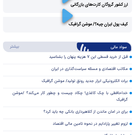
ارز کشور گروگان کارت‌های بازرگانی
Play
کیف پول ایران چیه؟/ موشن گرافیک
Video
Play
درباره
بیشتر
سواد مالی
Video
قبل از خرید قسطی این ۷ هزینه پنهان را بشناسید
مکاتب اقتصادی و مسئله سیاست‌گذاری در ایران
برات الکترونیکی ابزار جدید رونق تولید/ موشن گرافیک
خداحافظی با چک کاغذی! چکاد چیست و چطور کار می‌کند؟ /موشن
گرافیک
برای در امان ماندن از کلاهبرداری بانکی چه باید کرد؟
لزوم تغییر پارادایم در نحوه تامین مالی اقتصاد