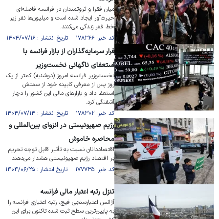
میان فقرا و ثروتمندان در فرانسه فاصله‌ای
حیرت‌آور ایجاد شده است و میلیون‌ها نفر زیر
خط فقر زندگی می‌کنند.
کد خبر: ۱۷۸۳۶۶ تاریخ انتشار : ۱۴۰۴/۰۷/۱۶
فرار سرمایه‌گذاران از بازار فرانسه با
استعفای ناگهانی نخست‌وزیر
نخست‌وزیر فرانسه امروز (دوشنبه) کمتر از یک
روز پس از معرفی کابینه خود از سمتش
استعفا داد و بازارهای مالی این کشور را دچار
آشفتگی کرد.
کد خبر: ۱۷۸۳۰۲ تاریخ انتشار : ۱۴۰۴/۰۷/۱۴
رژیم صهیونیستی در انزوای بین‌المللی و
محاصره خاموش
اقتصاددانان نسبت به تأثیر قابل توجه تحریم
بر اقتصاد رژیم صهیونیستی هشدار می‌دهند.
کد خبر: ۱۷۷۷۳۵ تاریخ انتشار : ۱۴۰۴/۰۶/۲۵
تنزل رتبه اعتبار مالی فرانسه
آژانس اعتبارسنجی فیچ، رتبه اعتباری فرانسه را
به پایین‌ترین سطح ثبت شده تاکنون برای این