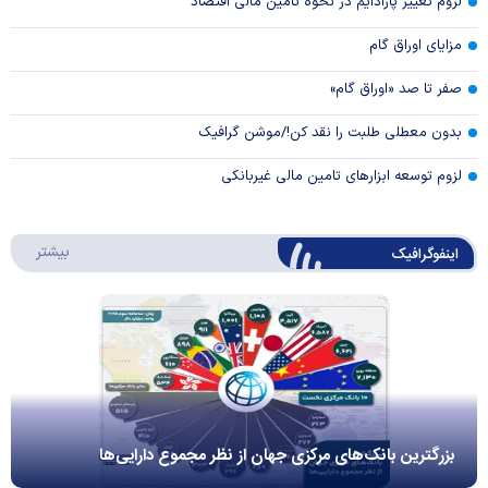
لزوم تغییر پارادایم در نحوه تامین مالی اقتصاد
مزایای اوراق گام
صفر تا صد «اوراق گام»
بدون معطلی طلبت را نقد کن!/موشن گرافیک
لزوم توسعه ابزارهای تامین مالی غیربانکی
درباره 
بیشتر
اینفوگرافیک
بزرگترین بانک‌های مرکزی جهان از نظر مجموع دارایی‌ها