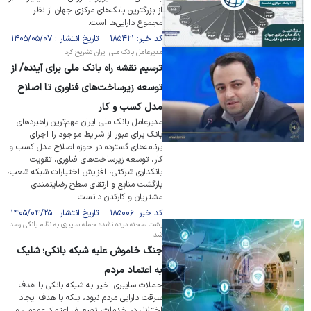
از بزرگترین بانک‌های مرکزی جهان از نظر
مجموع دارایی‌ها است.
کد خبر: ۱۸۵۴۲۱ تاریخ انتشار : ۱۴۰۵/۰۵/۰۷
مدیرعامل بانک ملی ایران تشريح کرد
ترسیم نقشه راه بانک ملی برای آینده/ از
توسعه زیرساخت‌های فناوری تا اصلاح
مدل کسب و کار
مدیرعامل بانک ملی ایران مهم‌ترین راهبرد‌های
بانک برای عبور از شرایط موجود را اجرای
برنامه‌های گسترده در حوزه اصلاح مدل کسب و
کار، توسعه زیرساخت‌های فناوری، تقویت
بانکداری شرکتی، افزایش اختیارات شبکه شعب،
بازگشت منابع و ارتقای سطح رضایتمندی
مشتریان و کارکنان دانست.
کد خبر: ۱۸۵۰۰۶ تاریخ انتشار : ۱۴۰۵/۰۴/۲۵
پشت صحنه دیده نشده حمله سایبری به نظام بانکی رصد
شد
جنگ خاموش علیه شبکه بانکی؛ شلیک
به اعتماد مردم
حملات سایبری اخیر به شبکه بانکی با هدف
سرقت دارایی مردم نبود، بلکه با هدف ایجاد
اختلال در خدمات، تضعیف اعتماد عمومی و