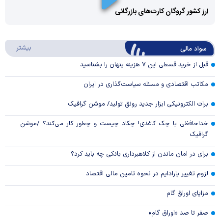
Video
ارز کشور گروگان کارت‌های بازرگانی
Play
درباره
بیشتر
سواد مالی
Video
قبل از خرید قسطی این ۷ هزینه پنهان را بشناسید
مکاتب اقتصادی و مسئله سیاست‌گذاری در ایران
برات الکترونیکی ابزار جدید رونق تولید/ موشن گرافیک
خداحافظی با چک کاغذی! چکاد چیست و چطور کار می‌کند؟ /موشن
گرافیک
برای در امان ماندن از کلاهبرداری بانکی چه باید کرد؟
لزوم تغییر پارادایم در نحوه تامین مالی اقتصاد
مزایای اوراق گام
صفر تا صد «اوراق گام»