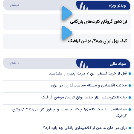
درباره 
بیشتر
ویدئو ویژه
ارز کشور گروگان کارت‌های بازرگانی
Play
کیف پول ایران چیه؟/ موشن گرافیک
Video
Play
درباره
بیشتر
سواد مالی
Video
قبل از خرید قسطی این ۷ هزینه پنهان را بشناسید
مکاتب اقتصادی و مسئله سیاست‌گذاری در ایران
برات الکترونیکی ابزار جدید رونق تولید/ موشن گرافیک
خداحافظی با چک کاغذی! چکاد چیست و چطور کار می‌کند؟ /موشن
گرافیک
برای در امان ماندن از کلاهبرداری بانکی چه باید کرد؟