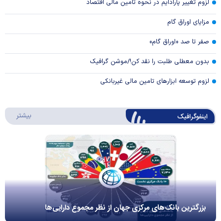
لزوم تغییر پارادایم در نحوه تامین مالی اقتصاد
مزایای اوراق گام
صفر تا صد «اوراق گام»
بدون معطلی طلبت را نقد کن!/موشن گرافیک
لزوم توسعه ابزارهای تامین مالی غیربانکی
درباره 
بیشتر
اینفوگرافیک
بزرگترین بانک‌های مرکزی جهان از نظر مجموع دارایی‌ها