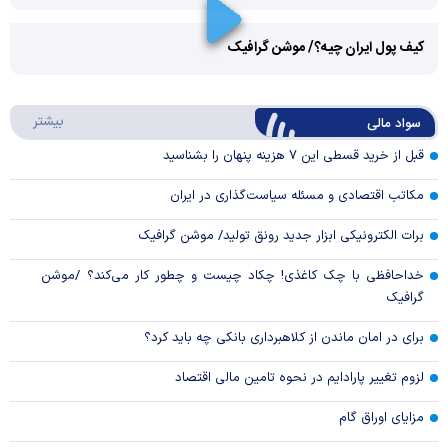
Play
کیف پول ایران چیه؟/ موشن گرافیک
Video
Play
درباره
بیشتر
سواد مالی
Video
قبل از خرید قسطی این ۷ هزینه پنهان را بشناسید
مکاتب اقتصادی و مسئله سیاست‌گذاری در ایران
برات الکترونیکی ابزار جدید رونق تولید/ موشن گرافیک
خداحافظی با چک کاغذی! چکاد چیست و چطور کار می‌کند؟ /موشن
گرافیک
برای در امان ماندن از کلاهبرداری بانکی چه باید کرد؟
لزوم تغییر پارادایم در نحوه تامین مالی اقتصاد
مزایای اوراق گام