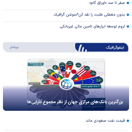
صفر تا صد «اوراق گام»
بدون معطلی طلبت را نقد کن!/موشن گرافیک
لزوم توسعه ابزارهای تامین مالی غیربانکی
درباره 
بیشتر
اینفوگرافیک
بزرگترین بانک‌های مرکزی جهان از نظر مجموع دارایی‌ها
قیمت نفت صعودی ماند