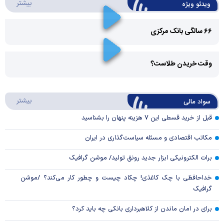
درباره 
بیشتر
ویدئو ویژه
۶۶ سالگی بانک مرکزی
Play
وقت خریدن طلاست؟
Video
Play
درباره
بیشتر
سواد مالی
Video
قبل از خرید قسطی این ۷ هزینه پنهان را بشناسید
مکاتب اقتصادی و مسئله سیاست‌گذاری در ایران
برات الکترونیکی ابزار جدید رونق تولید/ موشن گرافیک
خداحافظی با چک کاغذی! چکاد چیست و چطور کار می‌کند؟ /موشن
گرافیک
برای در امان ماندن از کلاهبرداری بانکی چه باید کرد؟