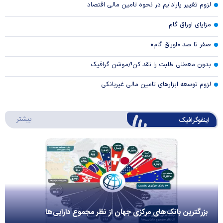
لزوم تغییر پارادایم در نحوه تامین مالی اقتصاد
مزایای اوراق گام
صفر تا صد «اوراق گام»
بدون معطلی طلبت را نقد کن!/موشن گرافیک
لزوم توسعه ابزارهای تامین مالی غیربانکی
درباره 
بیشتر
اینفوگرافیک
بزرگترین بانک‌های مرکزی جهان از نظر مجموع دارایی‌ها