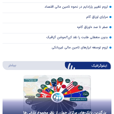
لزوم تغییر پارادایم در نحوه تامین مالی اقتصاد
مزایای اوراق گام
صفر تا صد «اوراق گام»
بدون معطلی طلبت را نقد کن!/موشن گرافیک
لزوم توسعه ابزارهای تامین مالی غیربانکی
درباره 
بیشتر
اینفوگرافیک
بزرگترین بانک‌های مرکزی جهان از نظر مجموع دارایی‌ها