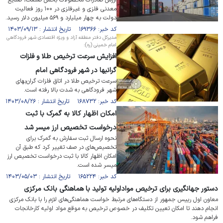
ارزش صادرات محصولات بخش صنعت، صنایع
معدنی فلزی و غیرفلزی در ۱۰۰ روز فعالیت
دولت به چهار میلیارد و ۵۶۹ میلیون دلار رسید.
کد خبر: ۱۶۹۳۶۶ تاریخ انتشار : ۱۴۰۳/۰۹/۱۳
مدیرکل دفتر منطقه آزاد و ویژه اقتصادی شهر فرودگاهی
امام خمینی (ره):
افزایش سرعت ترخیص طلا و فلزات
گرانبها در شهر فرودگاهی امام
سرعت ترخیص طلا در اتاق فلزات گران‌بهای
شهر فرودگاهی به شدت بالا رفته است.
کد خبر: ۱۶۸۷۳۲ تاریخ انتشار : ۱۴۰۳/۰۸/۲۶
امکان اظهار کالا به گمرک با ثبت
درخواست تخصیص ارز میسر شد
نحوه ارسال ثبت سفارش به گمرک برای
تخصیص‌های در صف تغییر کرد که طبق آن
امکان اظهار کالا با ثبت درخواست تخصیص ارز
میسر شده است.
کد خبر: ۱۶۵۲۲۴ تاریخ انتشار : ۱۴۰۳/۰۵/۰۳
دستور جهانگیری برای ترخیص مواداولیه تولید با هماهنگی بانک مرکزی
معاون اول رییس جمهور از دستگاه‌های مرتبط خواست هماهنگی‌های لازم را با بانک مرکزی
انجام دهند تا امکان تعیین تکلیف در خصوص ترخیص به موقع مواد اولیه کارخانجات
فراهم شود.