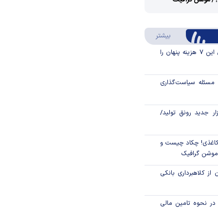
؟/ موشن گرافیک
Video
Play
درباره سواد مالی
بیشتر
Video
قبل از خرید قسطی این ۷ هزینه پنهان را
مسئله سیاست‌گذاری
زار جدید رونق تولید/
اغذی! چکاد چیست و
/موشن گرافیک
 از کلاهبرداری بانکی
م در نحوه تامین مالی