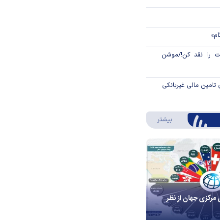
ام»
 را نقد کن!/موشن
 تامین مالی غیربانکی
درباره اینفوگرافیک
بیشتر
 مرکزی جهان از نظر