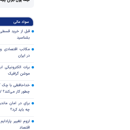
کیف پول ایران چیه
سواد مالی
بشناسید
مکاتب اقتصادی و 
در ایران
برات الکترونیکی اب
موشن گرافیک
خداحافظی با چک ک
چطور کار می‌کند؟ 
برای در امان ماندن
چه باید کرد؟
لزوم تغییر پارادای
اقتصاد