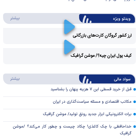
درباره 
بیشتر
ویدئو ویژه
ارز کشور گروگان کارت‌های بازرگانی
Play
کیف پول ایران چیه؟/ موشن گرافیک
Video
Play
درباره
بیشتر
سواد مالی
Video
قبل از خرید قسطی این ۷ هزینه پنهان را بشناسید
مکاتب اقتصادی و مسئله سیاست‌گذاری در ایران
برات الکترونیکی ابزار جدید رونق تولید/ موشن گرافیک
خداحافظی با چک کاغذی! چکاد چیست و چطور کار می‌کند؟ /موشن
گرافیک