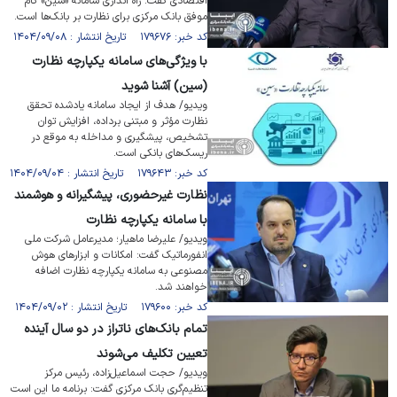
اقتصادی گفت: راه اندازی سامانه «سین» گام
موفق بانک مرکزی برای نظارت بر بانک‌ها است.
کد خبر: ۱۷۹۶۷۶ تاریخ انتشار : ۱۴۰۴/۰۹/۰۸
با ویژگی‌های سامانه یکپارچه نظارت
(سین) آشنا شوید
ویدیو/ هدف از ایجاد سامانه یادشده تحقق
نظارت مؤثر و مبتنى برداده، افزایش ﺗوان
تشخیص، پیشگیرى و مداخله به موقع در
ریسک‌های بانکى است.
کد خبر: ۱۷۹۶۴۳ تاریخ انتشار : ۱۴۰۴/۰۹/۰۴
نظارت غیرحضوری، پیشگیرانه و هوشمند
با سامانه یکپارچه نظارت
ویدیو/ علیرضا ماهیار؛ مدیرعامل شرکت ملی
انفورماتیک گفت: امکانات و ابزار‌های هوش
مصنوعی به سامانه یکپارچه نظارت اضافه
خواهند شد.
کد خبر: ۱۷۹۶۰۰ تاریخ انتشار : ۱۴۰۴/۰۹/۰۲
تمام بانک‌های ناتراز در دو سال آینده
تعیین تکلیف می‌شوند
ویدیو/ حجت اسماعیل‌زاده، رئیس مرکز
تنظیم‌گری بانک مرکزی گفت: برنامه ما این است