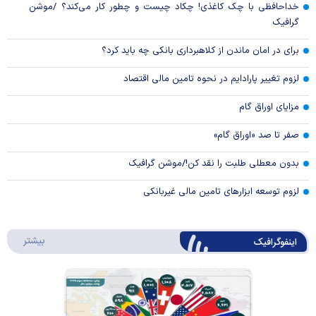
خداحافظی با چک کاغذی! چکاد چیست و چطور کار می‌کند؟ /موشن
گرافیک
برای در امان ماندن از کلاهبرداری بانکی چه باید کرد؟
لزوم تغییر پارادایم در نحوه تامین مالی اقتصاد
مزایای اوراق گام
صفر تا صد «اوراق گام»
بدون معطلی طلبت را نقد کن!/موشن گرافیک
لزوم توسعه ابزارهای تامین مالی غیربانکی
درباره 
بیشتر
اینفوگرافیک