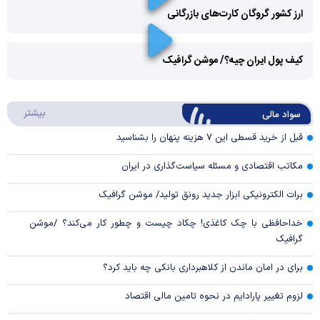
ارز کشور گروگان کارت‌های بازرگانی
Play
کیف پول ایران چیه؟/ موشن گرافیک
Video
Play
درباره
بیشتر
سواد مالی
Video
قبل از خرید قسطی این ۷ هزینه پنهان را بشناسید
مکاتب اقتصادی و مسئله سیاست‌گذاری در ایران
برات الکترونیکی ابزار جدید رونق تولید/ موشن گرافیک
خداحافظی با چک کاغذی! چکاد چیست و چطور کار می‌کند؟ /موشن
گرافیک
برای در امان ماندن از کلاهبرداری بانکی چه باید کرد؟
لزوم تغییر پارادایم در نحوه تامین مالی اقتصاد