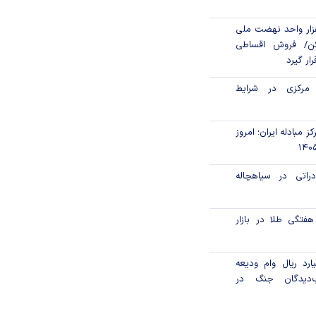
ن مالی ۳۹۶ هزار واحد نهضت ملی
ن/ فروش اقساطی
رار گیرد
 مرکزی در شرایط
ز مبادله ایران؛ امروز
راتی در سیاهچاله
تگی طلا در بازار‌
۲۲۰۰ میلیارد ریال وام ودیعه
دیدگان جنگ در