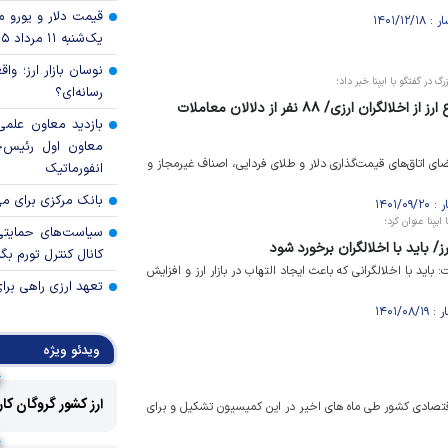
قیمت دلار و یورو مرک
یک‌شنبه ۱۱ مرداد ۱۴۰۵
نوسان بازار ارز؛ و
در گفتگو با ایبِنا خبر داد؛
رسانه‌ای؟
کشف ۱۱ میلیون واحد انواع ارز از اخلالگران ارزی/ ۸۸ نفر از دلالان معاملات
بازدید معاون علمی
معاون اول رئیس‌
ته ۸۸ نفر از اعضای اتاق‌های قیمت‌گذاری دلار و طلای فردایی، اصناف غیرمجاز و
انفورماتیک
بانک مرکزی برای مه
بِنا عنوان کرد؛
سیاست‌های حمایتی 
رز/ باید با اخلالگران برخورد شود
کانال کنترل تورم بگ
د با اخلالگرانی که باعث ایجاد التهاب در بازار ارز و افزایش
تعهد ارزی راهی برا
ویدئو ویژه
ارز کشور گروگان کا
 اخلال در بازار و نظام اقتصادی کشور طی ماه های اخیر در این کمیسیون تشکیل و برای