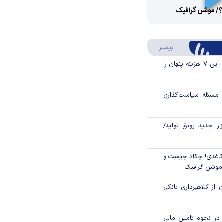
؟/ موشن گرافیک
Video
Play
درباره سواد مالی
بیشتر
Video
قبل از خرید قسطی این ۷ هزینه پنهان را
مسئله سیاست‌گذاری
زار جدید رونق تولید/
اغذی! چکاد چیست و
/موشن گرافیک
 از کلاهبرداری بانکی
م در نحوه تامین مالی