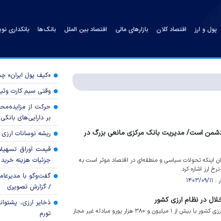
پول و ارز
اقتصاد کلان
بازارهای مالی
اقتصاد بین الملل
بانک‌ها
بانکداری نو
«کیف پول ایران» 
وقتی سیم کارت وثی
حرکت از مزایده‌مح
بر دارایی‌های بانکی
برد دشمن است/ مدیریت بانک مرکزی مانعی بزرگ در
ریشه نوسانات ارزی 
قیمت اوراق تسهی
جزئیات هزینه خرید ا
بیان اینکه تحولات سیاسی و منطقه‌ای در اقتصاد موثر است به
 ارز اشاره کرد.
گفت‌وگو با مدیرعا
/ گزارش تصویری
ذخایر ارزی، پشتوانه 
۲ نفر به اتهام اخلال در نظام ارزی کشور با بیش از ۱ میلیون و ۳۸۰ هزار یورو مبادله غیر مجاز
تورم