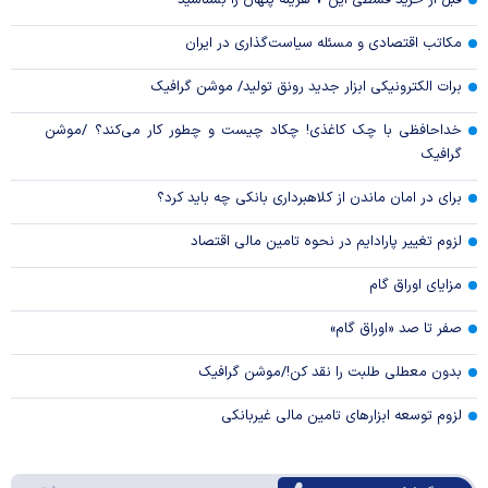
قبل از خرید قسطی این ۷ هزینه پنهان را بشناسید
مکاتب اقتصادی و مسئله سیاست‌گذاری در ایران
برات الکترونیکی ابزار جدید رونق تولید/ موشن گرافیک
خداحافظی با چک کاغذی! چکاد چیست و چطور کار می‌کند؟ /موشن
گرافیک
برای در امان ماندن از کلاهبرداری بانکی چه باید کرد؟
لزوم تغییر پارادایم در نحوه تامین مالی اقتصاد
مزایای اوراق گام
صفر تا صد «اوراق گام»
بدون معطلی طلبت را نقد کن!/موشن گرافیک
لزوم توسعه ابزارهای تامین مالی غیربانکی