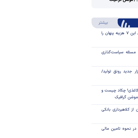
؟/ موشن گرافیک
Video
Play
درباره سواد مالی
بیشتر
Video
قبل از خرید قسطی این ۷ هزینه پنهان را
مسئله سیاست‌گذاری
زار جدید رونق تولید/
اغذی! چکاد چیست و
/موشن گرافیک
 از کلاهبرداری بانکی
م در نحوه تامین مالی