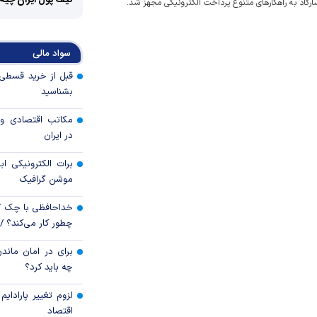
کیف پول ایران چیه
اد به راهکارهای متنوع پرداخت الکترونیکی مجهز شد.
سواد مالی
بشناسید
مکاتب اقتصادی و 
در ایران
برات الکترونیکی اب
موشن گرافیک
خداحافظی با چک ک
چطور کار می‌کند؟ 
برای در امان ماندن
چه باید کرد؟
لزوم تغییر پارادای
اقتصاد