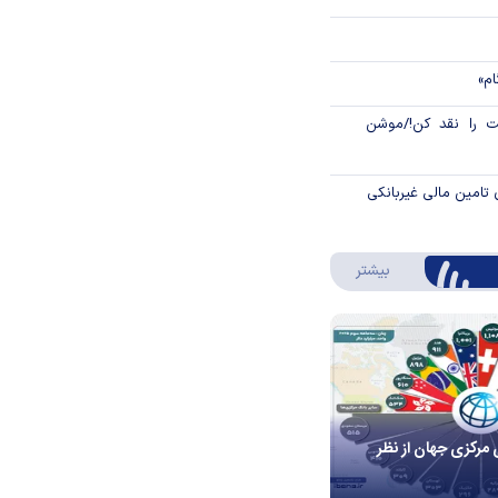
ام»
 را نقد کن!/موشن
 تامین مالی غیربانکی
درباره اینفوگرافیک
بیشتر
 مرکزی جهان از نظر