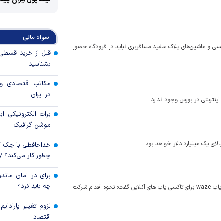
کیف پول ایران چیه
سواد مالی
پسی و ماشین‌های پلاک سفید مسافربری نباید در فرودگاه حضور
بشناسید
مکاتب اقتصادی و 
در ایران
اینترنتی در بورس وجود ندارد.
برات الکترونیکی اب
موشن گرافیک
لای یک میلیارد دلار خواهد بود.
خداحافظی با چک ک
چطور کار می‌کند؟ 
برای در امان ماندن
چه باید کرد؟
وزیر ارتباطات و فناوری اطلاعات در واکنش به فیلتر شدن اپلیکیشن مسیریاب waze برای تاکسی یاب های آنلاین گفت: نحوه اقدام شرکت
لزوم تغییر پارادای
اقتصاد