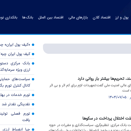
پول و ارز
اقتصاد کلان
بازارهای مالی
اقتصاد بین الملل
بانک‌ها
بانکداری نو
«کیف پول ایران» 
کیف پول ایران چیه
بانک مرکزی دستور
ارزی ویژه سرمایه‌گذار
د، تحریم‌ها بیشتر بار روانی دارد
سیاست‌های حمایتی 
ای عالی امنیت ملی گفت:تمهیدات لازم برای کم اثر و بی اثر
کانال کنترل تورم بگ
 است.
تورم خدمات در بهار ۱۴۰۵ چقدر شد
نقدینگی نقدتر شد
تورم فصلی تولی
یافت
ت بانک مرکزی: تنظیم‌گری، سیاست‌گذاری و مقررات در حوزه
چرا انضباط ارزی ب
ک مرکزی بوده و برخورد انضباطی با تخلفات برخی شرکت‌های