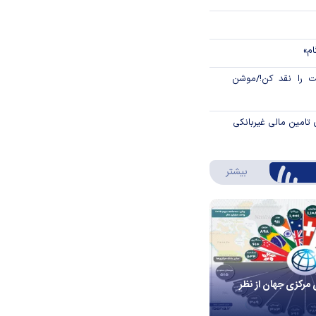
ام»
 را نقد کن!/موشن
 تامین مالی غیربانکی
درباره اینفوگرافیک
بیشتر
 مرکزی جهان از نظر