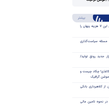
؟/ موشن گرافیک
Video
Play
درباره سواد مالی
بیشتر
Video
قبل از خرید قسطی این ۷ هزینه پنهان را
مسئله سیاست‌گذاری
زار جدید رونق تولید/
اغذی! چکاد چیست و
/موشن گرافیک
 از کلاهبرداری بانکی
م در نحوه تامین مالی