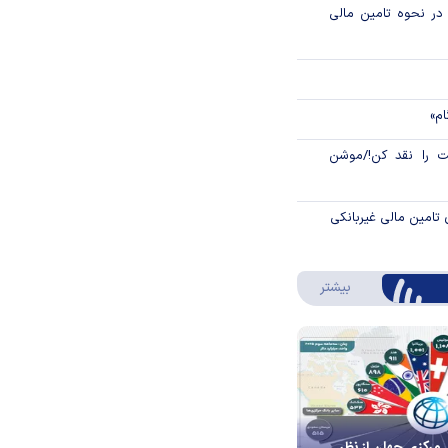
م در نحوه تامین مالی
ام»
 را نقد کن!/موشن
 تامین مالی غیربانکی
درباره اینفوگرافیک
بیشتر