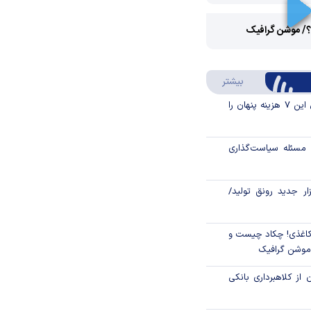
Play
؟/ موشن گرافیک
Video
Play
درباره سواد مالی
بیشتر
Video
قبل از خرید قسطی این ۷ هزینه پنهان را
مسئله سیاست‌گذاری
زار جدید رونق تولید/
اغذی! چکاد چیست و
/موشن گرافیک
 از کلاهبرداری بانکی