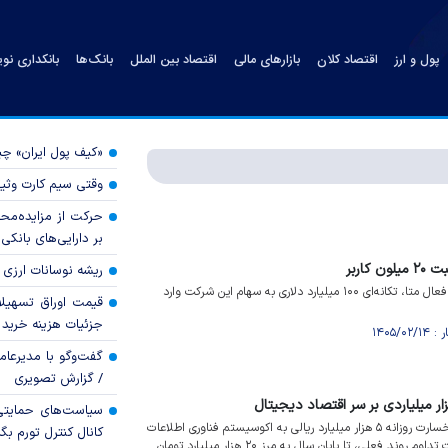
پول و ارز
اقتصاد کلان
بازارهای مالی
اقتصاد بین الملل
بانک‌ها
بانکداری نو
«کیف پول ایران» 
وقتی سیم کارت وثی
حرکت از مزایده‌مح
بر دارایی‌های بانکی
کاربر
ریشه نوسانات ارزی 
ویدیو/کاهش ۲۰ میلیون کاربر فعال متا، تکانه‌ای ۱۰۰ میلیارد دلاری به سهام این شرکت وارد
قیمت اوراق تسهی
جزئیات هزینه خرید ا
گفت‌وگو با مدیرعا
/ گزارش تصویری
سیاست‌های حمایتی 
ویدیو/برآورد‌های کارشناسی از خسارت روزانه ۵ هزار میلیارد ریالی به اکوسیستم فناوری اطلاعات
کانال کنترل تورم بگ
حکایت دارد؛ رقمی که در صورت تداوم روند فعلی، تا پایان سال به مرز ۲۰ هزار میلیارد تومان