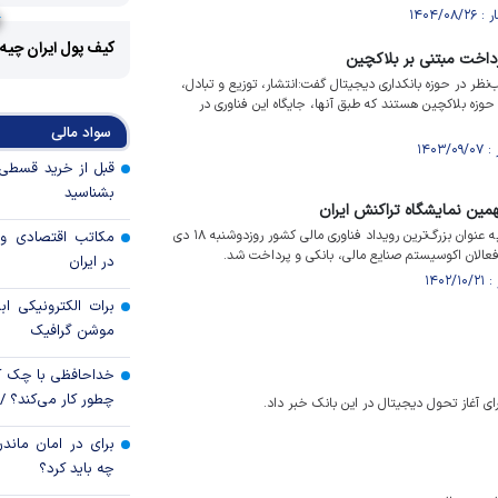
کیف پول ایران چیه
رداخت مبتنی بر بلاکچین
ظر در حوزه بانکداری دیجیتال گفت:انتشار، توزیع و تبادل،
 حوزه بلاکچین هستند که طبق آنها، جایگاه این فناوری در
سواد مالی
بشناسید
نهمین نمایشگاه تراکنش ایران
ویدیو/نمایشگاه تراکنش ایران به عنوان بزرگ‌ترین رویداد فناوری مالی کشور روزدوشنبه ۱۸ دی
مکاتب اقتصادی و 
فعالان اکوسیستم صنایع مالی، بانکی و پرداخت شد.
در ایران
برات الکترونیکی اب
موشن گرافیک
خداحافظی با چک ک
چطور کار می‌کند؟ 
رای آغاز تحول دیجیتال در این بانک خبر داد.
برای در امان ماندن
چه باید کرد؟