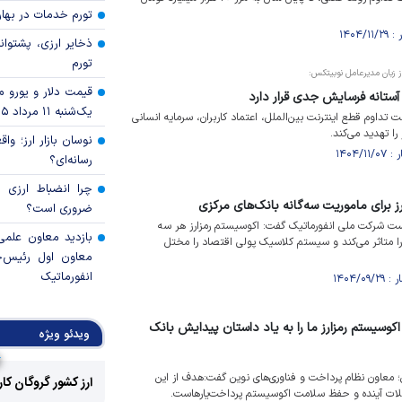
تورم خدمات در بهار ۱۴۰۵ چقدر شد
ذخایر ارزی، پشتوانه 
تورم
ز زبان مدیرعامل نوبیتکس:
قیمت دلار و یورو مرک
 آستانه فرسایش جدی قرار دارد
یک‌شنبه ۱۱ مرداد ۱۴۰۵
داوم قطع اینترنت بین‌الملل، اعتماد کاربران، سرمایه انسانی
ا تهدید می‌کند.
نوسان بازار ارز؛ و
رسانه‌ای؟
چرا انضباط ارزی ب
 برای ماموریت سه‌گانه بانک‌های مرکزی
ضروری است؟
ت شرکت ملی انفورماتیک گفت: اکوسیستم رمزارز هر سه
بازدید معاون علمی
را متاثر می‌کند و سیستم کلاسیک پولی اقتصاد را مختل
معاون اول رئیس‌
انفورماتیک
وسیستم رمزارز ما را به یاد داستان پیدایش بانک
ویدئو ویژه
 معاون نظام پرداخت و فناوری‌های نوین گفت:هدف از این
ارز کشور گروگان کا
کلات آینده و حفظ سلامت اکوسیستم پرداخت‌یارهاست.