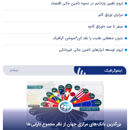
لزوم تغییر پارادایم در نحوه تامین مالی اقتصاد
مزایای اوراق گام
صفر تا صد «اوراق گام»
بدون معطلی طلبت را نقد کن!/موشن گرافیک
لزوم توسعه ابزارهای تامین مالی غیربانکی
درباره 
بیشتر
اینفوگرافیک
بزرگترین بانک‌های مرکزی جهان از نظر مجموع دارایی‌ها