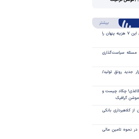
؟/ موشن گرافیک
Video
Play
درباره سواد مالی
بیشتر
Video
قبل از خرید قسطی این ۷ هزینه پنهان را
مسئله سیاست‌گذاری
زار جدید رونق تولید/
اغذی! چکاد چیست و
/موشن گرافیک
 از کلاهبرداری بانکی
م در نحوه تامین مالی