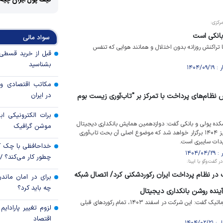
کیف پول ایران چیه
رکزی:
بانکی است
سواد مالی
 تراکنش روزانه بدون اختلال و همانند هوایی که تنفس
بشناسید
مکاتب اقتصادی و 
در ایران
 نظام‌های پرداخت با تمرکز بر "تاب‌آوری زیست بوم
برات الکترونیکی اب
ده پولی و بانکی گفت: دوازدهمین همایش بانکداری دیجیتال
موشن گرافیک
و نظام‌های پرداخت، اواخر پاییز ۱۴۰۴ برگزار خواهد شد که موضوع اصلی آن بحث تاب‌آوری
دات سایبری است.
خداحافظی با چک ک
چطور کار می‌کند؟ 
فت‌و‌گو با ایبنا:
در نظام پرداخت ایران رکوردشکنی کرد/ اتصال شبکه
برای در امان ماندن
چه باید کرد؟
نده روشن بانکداری دیجیتال
مدیرعامل شرکت خدمات انفورماتیک گفت: این شرکت در اسفند ۱۴۰۳، تمام رکورد‌های قبلی
لزوم تغییر پارادای
اقتصاد