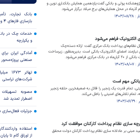
ژوهشکده پولی و بانکی گفت:یازدهمین همایش بانکداری نوین و
آذرماه در محل همایش‌های برج میلاد برگزار می‌شود.
بانک تجارت، تأمین
بازسازی فاز‌های ۴ و ۵ پارس جنوبی
خدمات چک در بانک
الکترونیک فراهم می‌شود
و یکپارچه
کل نظام‌های پرداخت بانک مرکزی گفت: ارائه دسته‌چک
یازمند امضای الکترونیک بانکی است. بدین‌منظور، زیرساخت
آمادگی ایران برای
مرکزی فراهم می‌شود.
صنعتی پروژه‌محور 
تهاتر ۶۷۳
شرکت‌های تراستی
بانکی مهم است
یتی، تمام قدرت یک زنجیر را قائل به ضعیف‌ترین حلقه زنجیر
مصوبه تسهیلات 
تمام تلاش‌های امنیتی را باطل می‌کند.
اضطرار تمدید شد
جزئیات فعال‌سازی «
ارچه سازی نظام پرداخت کارکنان موافقت کرد
استفاده واردکنندگا
 مبنی بر عادلانه سازی نظام پرداخت کارکنان دولت محقق
از اوراق گام تا پایان سال ۱۴۰۵ 