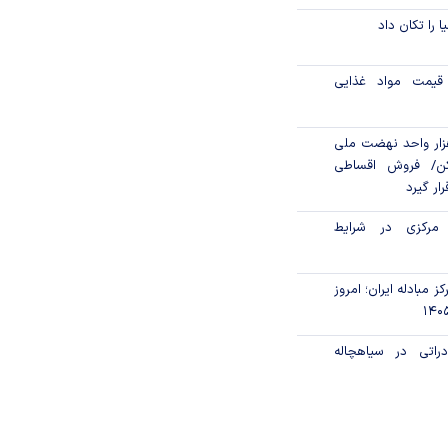
ا را تکان داد
قیمت مواد غذایی
ن مالی ۳۹۶ هزار واحد نهضت ملی
ن/ فروش اقساطی
رار گیرد
 مرکزی در شرایط
ز مبادله ایران؛ امروز
راتی در سیاهچاله