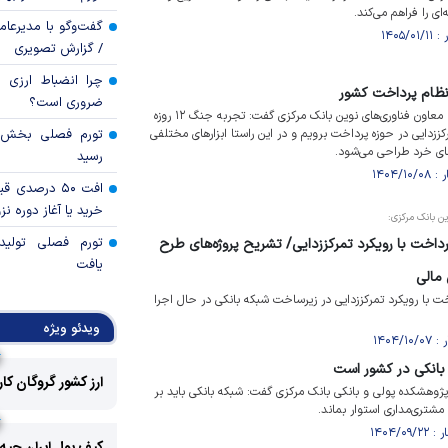
ای را فراهم می‌کند.
گفت‌وگو با مدیرعا
/ گزارش تصویری
چرا انضباط ارزی ب
 نظام پرداخت کشور
ضروری است؟
ویدیو/نوش‌آفرین مومن‌واقفی؛ معاون فناوری‌های نوین بانک مرکزی گفت: تجربه جنگ ۱۲ روزه
زدایی در حوزه پرداخت برویم و در این راستا ابزار‌های مختلفی
ی خرد طراحی می‌شود.
رسید
افت ۵۰ درصد
خرید یا آغاز دوره نز
ن بانک مرکزی:
تورم فصلی تولی
پرداخت با رویکرد تمرکززدایی/ تشریح پروژه‌های طرح
یافت
 مالی
خت با رویکرد تمرکززدایی در زیرساخت شبکه بانکی در حال اجرا
ویدئو ویژه
بانکی در کشور است
ارز کشور گروگان کا
ژوهشکده پولی و بانکی بانک مرکزی گفت: شبکه بانکی باید بر
 مشتری‌مداری استوار بماند.