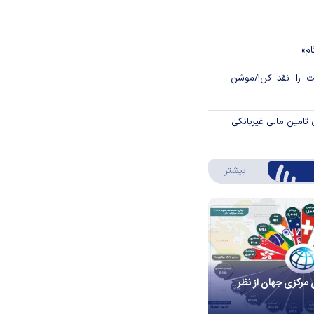
ام»
 را نقد کن!/موشن
 تامین مالی غیربانکی
درباره اینفوگرافیک
بیشتر
 مرکزی جهان از نظر