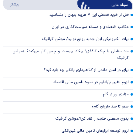
درباره
بیشتر
سواد مالی
Video
قبل از خرید قسطی این ۷ هزینه پنهان را بشناسید
مکاتب اقتصادی و مسئله سیاست‌گذاری در ایران
برات الکترونیکی ابزار جدید رونق تولید/ موشن گرافیک
خداحافظی با چک کاغذی! چکاد چیست و چطور کار می‌کند؟ /موشن
گرافیک
برای در امان ماندن از کلاهبرداری بانکی چه باید کرد؟
لزوم تغییر پارادایم در نحوه تامین مالی اقتصاد
مزایای اوراق گام
صفر تا صد «اوراق گام»
بدون معطلی طلبت را نقد کن!/موشن گرافیک
لزوم توسعه ابزارهای تامین مالی غیربانکی