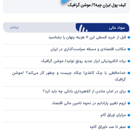
کیف پول ایران چیه؟/ موشن گرافیک
Video
Play
درباره
بیشتر
سواد مالی
Video
قبل از خرید قسطی این ۷ هزینه پنهان را بشناسید
مکاتب اقتصادی و مسئله سیاست‌گذاری در ایران
برات الکترونیکی ابزار جدید رونق تولید/ موشن گرافیک
خداحافظی با چک کاغذی! چکاد چیست و چطور کار می‌کند؟ /موشن
گرافیک
برای در امان ماندن از کلاهبرداری بانکی چه باید کرد؟
لزوم تغییر پارادایم در نحوه تامین مالی اقتصاد
مزایای اوراق گام
صفر تا صد «اوراق گام»