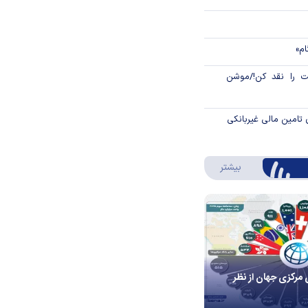
ام»
 را نقد کن!/موشن
 تامین مالی غیربانکی
درباره اینفوگرافیک
بیشتر
 مرکزی جهان از نظر