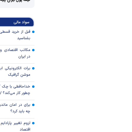
کیف پول ایران چیه
سواد مالی
بشناسید
مکاتب اقتصادی و 
در ایران
برات الکترونیکی اب
موشن گرافیک
خداحافظی با چک ک
چطور کار می‌کند؟ 
برای در امان ماندن
چه باید کرد؟
لزوم تغییر پارادای
اقتصاد