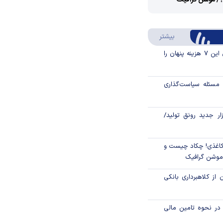
؟/ موشن گرافیک
Video
Play
درباره سواد مالی
بیشتر
Video
قبل از خرید قسطی این ۷ هزینه پنهان را
مسئله سیاست‌گذاری
زار جدید رونق تولید/
اغذی! چکاد چیست و
/موشن گرافیک
 از کلاهبرداری بانکی
م در نحوه تامین مالی