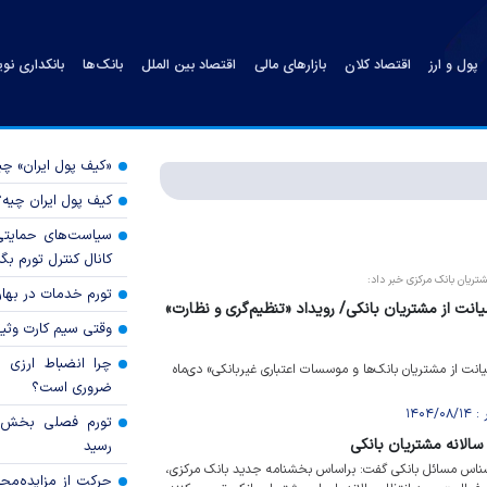
پول و ارز
اقتصاد کلان
بازارهای مالی
اقتصاد بین الملل
بانک‌ها
بانکداری نو
«کیف پول ایران» 
کیف پول ایران چیه
سیاست‌های حمایتی 
کانال کنترل تورم بگ
تریان بانک مرکزی خبر داد:
تورم خدمات در بهار ۱۴۰۵ چقدر شد
یانت از مشتریان بانکی/ رویداد «تنظیم‌گری و نظارت»
وقتی سیم کارت وثی
چرا انضباط ارزی ب
انت از مشتریان بانک‌ها و موسسات اعتباری غیربانکی» دی‌ماه
ضروری است؟
لانه مشتریان بانکی
رسید
رشناس مسائل بانکی گفت: براساس بخشنامه جدید بانک مرکزی،
حرکت از مزایده‌مح