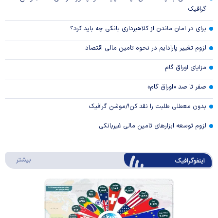
گرافیک
برای در امان ماندن از کلاهبرداری بانکی چه باید کرد؟
لزوم تغییر پارادایم در نحوه تامین مالی اقتصاد
مزایای اوراق گام
صفر تا صد «اوراق گام»
بدون معطلی طلبت را نقد کن!/موشن گرافیک
لزوم توسعه ابزارهای تامین مالی غیربانکی
درباره 
بیشتر
اینفوگرافیک