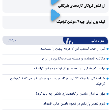
ارز کشور گروگان کارت‌های بازرگانی
Play
کیف پول ایران چیه؟/ موشن گرافیک
Video
Play
درباره
بیشتر
سواد مالی
Video
قبل از خرید قسطی این ۷ هزینه پنهان را بشناسید
مکاتب اقتصادی و مسئله سیاست‌گذاری در ایران
برات الکترونیکی ابزار جدید رونق تولید/ موشن گرافیک
خداحافظی با چک کاغذی! چکاد چیست و چطور کار می‌کند؟ /موشن
گرافیک
برای در امان ماندن از کلاهبرداری بانکی چه باید کرد؟
لزوم تغییر پارادایم در نحوه تامین مالی اقتصاد