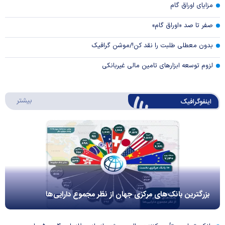
مزایای اوراق گام
صفر تا صد «اوراق گام»
بدون معطلی طلبت را نقد کن!/موشن گرافیک
لزوم توسعه ابزارهای تامین مالی غیربانکی
درباره 
بیشتر
اینفوگرافیک
بزرگترین بانک‌های مرکزی جهان از نظر مجموع دارایی‌ها