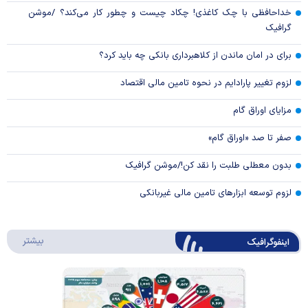
خداحافظی با چک کاغذی! چکاد چیست و چطور کار می‌کند؟ /موشن
گرافیک
برای در امان ماندن از کلاهبرداری بانکی چه باید کرد؟
لزوم تغییر پارادایم در نحوه تامین مالی اقتصاد
مزایای اوراق گام
صفر تا صد «اوراق گام»
بدون معطلی طلبت را نقد کن!/موشن گرافیک
لزوم توسعه ابزارهای تامین مالی غیربانکی
درباره 
بیشتر
اینفوگرافیک