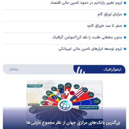
لزوم تغییر پارادایم در نحوه تامین مالی اقتصاد
مزایای اوراق گام
صفر تا صد «اوراق گام»
بدون معطلی طلبت را نقد کن!/موشن گرافیک
لزوم توسعه ابزارهای تامین مالی غیربانکی
درباره 
بیشتر
اینفوگرافیک
بزرگترین بانک‌های مرکزی جهان از نظر مجموع دارایی‌ها