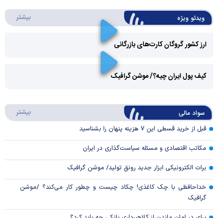
درباره 
بیشتر
ویدئو ویژه
ارز کشور گروگان کارت‌های بازرگانی
Play
کیف پول ایران چیه؟/ موشن گرافیک
Video
Play
درباره
بیشتر
سواد مالی
Video
قبل از خرید قسطی این ۷ هزینه پنهان را بشناسید
مکاتب اقتصادی و مسئله سیاست‌گذاری در ایران
برات الکترونیکی ابزار جدید رونق تولید/ موشن گرافیک
خداحافظی با چک کاغذی! چکاد چیست و چطور کار می‌کند؟ /موشن
گرافیک
برای در امان ماندن از کلاهبرداری بانکی چه باید کرد؟