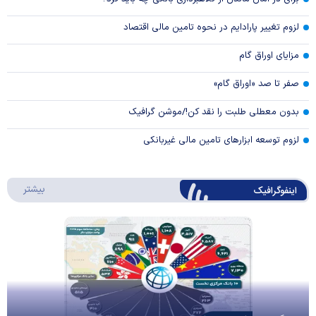
لزوم تغییر پارادایم در نحوه تامین مالی اقتصاد
مزایای اوراق گام
صفر تا صد «اوراق گام»
بدون معطلی طلبت را نقد کن!/موشن گرافیک
لزوم توسعه ابزارهای تامین مالی غیربانکی
درباره 
بیشتر
اینفوگرافیک