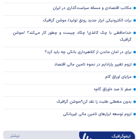
مکاتب اقتصادی و مسئله سیاست‌گذاری در ایران
برات الکترونیکی ابزار جدید رونق تولید/ موشن گرافیک
خداحافظی با چک کاغذی! چکاد چیست و چطور کار می‌کند؟ /موشن
گرافیک
برای در امان ماندن از کلاهبرداری بانکی چه باید کرد؟
لزوم تغییر پارادایم در نحوه تامین مالی اقتصاد
مزایای اوراق گام
صفر تا صد «اوراق گام»
بدون معطلی طلبت را نقد کن!/موشن گرافیک
لزوم توسعه ابزارهای تامین مالی غیربانکی
درباره 
بیشتر
اینفوگرافیک