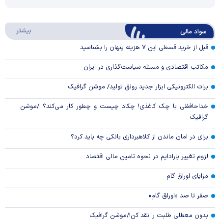
Video
Play
درباره
بیشتر
سواد مالی
Video
قبل از خرید قسطی این ۷ هزینه پنهان را بشناسید
مکاتب اقتصادی و مسئله سیاست‌گذاری در ایران
برات الکترونیکی ابزار جدید رونق تولید/ موشن گرافیک
خداحافظی با چک کاغذی! چکاد چیست و چطور کار می‌کند؟ /موشن
گرافیک
برای در امان ماندن از کلاهبرداری بانکی چه باید کرد؟
لزوم تغییر پارادایم در نحوه تامین مالی اقتصاد
مزایای اوراق گام
صفر تا صد «اوراق گام»
بدون معطلی طلبت را نقد کن!/موشن گرافیک