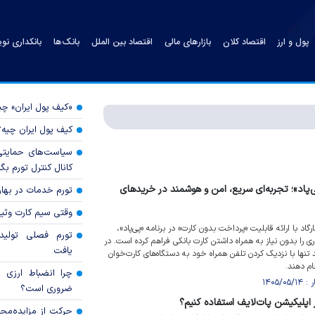
پول و ارز
اقتصاد کلان
بازارهای مالی
اقتصاد بین الملل
بانک‌ها
بانکداری نو
«کیف پول ایران» 
کیف پول ایران چیه
سیاست‌های حمایتی 
کانال کنترل تورم بگ
‌پاد»؛ تجربه‌ای سریع، امن و هوشمند در خریدهای
تورم خدمات در بهار ۱۴۰۵ چقدر شد
وقتی سیم کارت وثی
د با ارائه قابلیت «پرداخت بدون کارت» در برنامه «پی‌پاد»،
تورم فصلی تولی
 را بدون نیاز به همراه داشتن کارت بانکی فراهم کرده است. در
یافت
تنها با نزدیک کردن تلفن همراه خود به دستگاه‌های کارت‌خوان
م دهند.
چرا انضباط ارزی ب
ضروری است؟
اپلیکیشن پات‌لایف استفاده کنیم؟
حرکت از مزایده‌مح