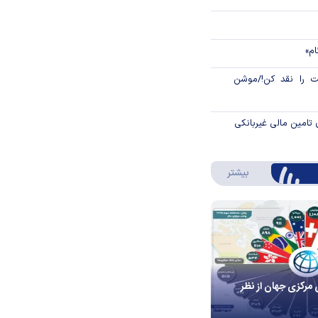
ام»
 را نقد کن!/موشن
 تامین مالی غیربانکی
درباره اینفوگرافیک
بیشتر
 مرکزی جهان از نظر