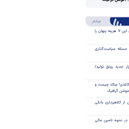
؟/ موشن گرافیک
Video
Play
درباره سواد مالی
بیشتر
Video
قبل از خرید قسطی این ۷ هزینه پنهان را
مسئله سیاست‌گذاری
زار جدید رونق تولید/
اغذی! چکاد چیست و
/موشن گرافیک
 از کلاهبرداری بانکی
م در نحوه تامین مالی