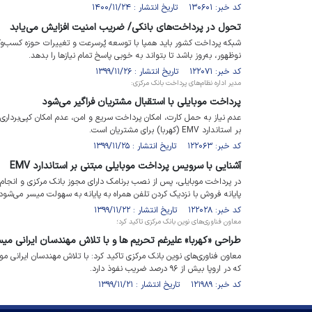
کد خبر: ۱۳۰۶۰۱ تاریخ انتشار : ۱۴۰۰/۱۱/۲۴
تحول در پرداخت‌های بانکی/ ضریب امنیت افزایش می‌یابد
شبکه پرداخت کشور باید همپا با توسعه پُرسرعت و تغییرات حوزه کسب‌وکار
نوظهور، به‌روز باشد تا بتواند به خوبی پاسخ تمام نیازها را بدهد.
کد خبر: ۱۲۲۰۷۱ تاریخ انتشار : ۱۳۹۹/۱۱/۲۶
مدیر اداره نظام‌های پرداخت بانک مرکزی:
پرداخت موبایلی با استقبال مشتریان فراگیر می‌شود
عدم نیاز به حمل کارت، امکان پرداخت سریع و امن، عدم امکان کپی‌برداری 
بر استاندارد EMV (کهربا) برای مشتریان است.
کد خبر: ۱۲۲۰۶۳ تاریخ انتشار : ۱۳۹۹/۱۱/۲۵
آشنایی با سرویس پرداخت موبایلی مبتنی بر استاندارد EMV
در پرداخت موبایلی، پس از نصب برنامک دارای مجوز بانک مرکزی و انجام ف
پایانه فروش با نزدیک کردن تلفن همراه به پایانه به سهولت میسر می‌شود.
کد خبر: ۱۲۲۰۲۸ تاریخ انتشار : ۱۳۹۹/۱۱/۲۲
معاون فناوری‌های نوین بانک مرکزی تاکید کرد؛
طراحی «کهربا» علیرغم تحریم ها و با تلاش مهندسان ایرانی می
که در اروپا بیش از ۹۶ درصد ضریب نفوذ دارد.
کد خبر: ۱۲۱۹۸۹ تاریخ انتشار : ۱۳۹۹/۱۱/۲۱