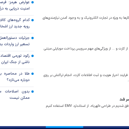
عوارض هرمز؛ فرصت
امنیت دریایی به درآم
ها به ویژه در تجارت الکترونیک و به وجود آمدن نیازمندی‌های
کدام گروه‌های کالا
رویه جدید ارز اشخ
جزئیات دستورالعمل
تسعیر ارز واردات بدو
از کارت و ... از ویژگی‌های مهم سرویس پرداخت موبایلی مبتنی
رکود تورمی اقتصاد
ناشی از جنگ ایران
طلا در محاصره بحر
رایند احراز هویت و ثبت اطلاعات کارت، انجام تراکنش بر روی
دوباره می‌تازد؟
بدون اصلاحات سا
ممکن نیست
سر شد
معاون فناوری‌های نوین بانک مرکزی تاکید کرد: با تلاش مهندسان ایرانی موفق شدیم در طراحی «کهربا»، از استاندارد EMV استفاده کنیم