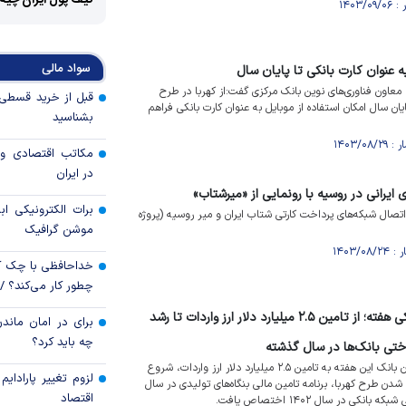
کیف پول ایران چیه
سواد مالی
ه عنوان کارت بانکی تا پایان سال
معاون فناوری‌های نوین بانک مرکزی گفت:از کهربا در طرح
یان سال امکان استفاده از موبایل به عنوان کارت بانکی فراهم
بشناسید
مکاتب اقتصادی و 
در ایران
ایرانی در روسیه با رونمایی از «میرشتاب»
برات الکترونیکی اب
 اتصال شبکه‌های پرداخت کارتی شتاب ایران و میر روسیه (پروژه
موشن گرافیک
خداحافظی با چک ک
چطور کار می‌کند؟ 
مهمترین اخبار پولی و بانکی هفته؛ از تامین ۲.۵ میلیارد دلار ارز واردات تا رشد
برای در امان ماندن
چه باید کرد؟
ویدیو/مهمترین اخبار پیشخوان بانک این هفته به تامین ۲.۵ میلیارد دلار ارز واردات، شروع
لزوم تغییر پارادای
شدن طرح کهربا، برنامه تامین مالی بنگاه‌های تولیدی در سال
اقتصاد
ی در سال ۱۴۰۲ اختصاص یافت.