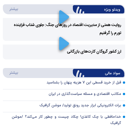
درباره 
بیشتر
ویدئو ویژه
روایت همتی از مدیریت اقتصاد در روزهای جنگ: جلوی شتاب فزاینده
تورم را گرفتیم
Play
Video
ارز کشور گروگان کارت‌های بازرگانی
Play
درباره
بیشتر
سواد مالی
Video
قبل از خرید قسطی این ۷ هزینه پنهان را بشناسید
مکاتب اقتصادی و مسئله سیاست‌گذاری در ایران
برات الکترونیکی ابزار جدید رونق تولید/ موشن گرافیک
خداحافظی با چک کاغذی! چکاد چیست و چطور کار می‌کند؟ /موشن
گرافیک