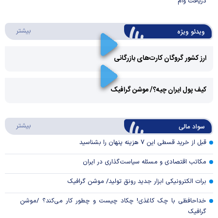
دریافت وام
درباره 
بیشتر
ویدئو ویژه
ارز کشور گروگان کارت‌های بازرگانی
Play
کیف پول ایران چیه؟/ موشن گرافیک
Video
Play
درباره
بیشتر
سواد مالی
Video
قبل از خرید قسطی این ۷ هزینه پنهان را بشناسید
مکاتب اقتصادی و مسئله سیاست‌گذاری در ایران
برات الکترونیکی ابزار جدید رونق تولید/ موشن گرافیک
خداحافظی با چک کاغذی! چکاد چیست و چطور کار می‌کند؟ /موشن
گرافیک